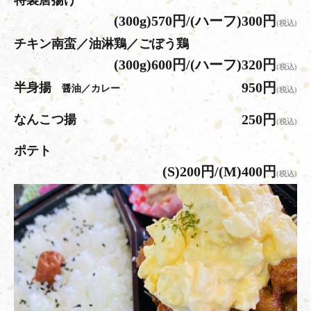
特製唐揚げ
(300g)570円/(ハーフ)300円
(税込)
チキン南蛮／油淋鶏／ごぼう鶏
(300g)600円/(ハーフ)320円
(税込)
950円
半身揚
醤油／カレー
(税込)
250円
なんこつ揚
(税込)
ポテト
(S)200円/(M)400円
(税込)