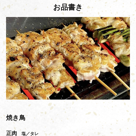
お品書き
焼き鳥
正肉
塩／タレ