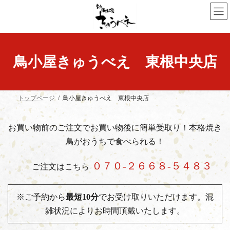
コ
ナ
ン
ビ
テ
ゲ
ン
ー
ツ
シ
鳥小屋きゅうべえ 東根中央店
へ
ョ
ス
ン
キ
に
ッ
移
トップページ
鳥小屋きゅうべえ 東根中央店
プ
動
お買い物前のご注文でお買い物後に簡単受取り！本格焼き
鳥がおうちで食べられる！
０７０-２６６８-５４８３
ご注文はこちら
※ご予約から
最短10分
でお受け取りいただけます。混
雑状況によりお時間頂戴いたします。