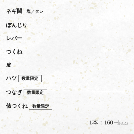
ネギ間
塩／タレ
ぼんじり
レバー
つくね
皮
ハツ
数量限定
つなぎ
数量限定
俵つくね
数量限定
1本：160円
(税込)